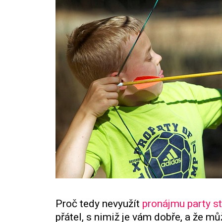
Proč tedy nevyužít
pronájmu party s
přátel, s nimiž je vám dobře, a že 