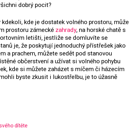
všichni dobrý pocit?
y kdekoli, kde je dostatek volného prostoru, může
tém prostoru zámecké
zahrady
, na horské chatě s
tovním letišti, jestliže se domluvíte se
nů je, že poskytují jednoduchý přístřešek jako
rem a prachem, můžete sedět pod stanovou
ístěné občerstvení a užívat si volného pohybu
álek, kde si můžete zaházet s míčem či házecím
hli byste zkusit i lukostřelbu, je to úžasně
svého dítěte