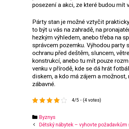
posezení a akci, ze které budou mít 
Párty stan je možné vztyčit praktick
to být u vás na zahradě, na pronaja
hezkým výhledem, anebo třeba na spor
správcem pozemku. Výhodou party sta
ochranu před deštěm, sluncem, vět
konstrukcí, anebo tu mít pouze rozm
venku v přírodě, kde se dá hrát fotb
diskem, a kdo má zájem a možnost, mo
zábavné.
4/5 - (4 votes)
Categories
Byznys
Post
Dětský nábytek – vyhovte požadavkům 