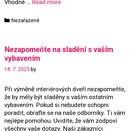
U
Vhodné …
Read more
nás
budete
Categories
Nezařazené
spokojeni
Nezapomeňte na sladění s vaším
vybavením
18. 7. 2025
by
Při výměně interiérových dveří nezapomeňte,
že by měly být sladěny s vaším ostatním
vybavením. Pokud si nebudete schopni
poradit, obraťte se na naše odborníky. Ti vám
nejlépe pomohou. Uvidíte, že vám zodpoví
všechny vaše dotazy. Naši zákazníci