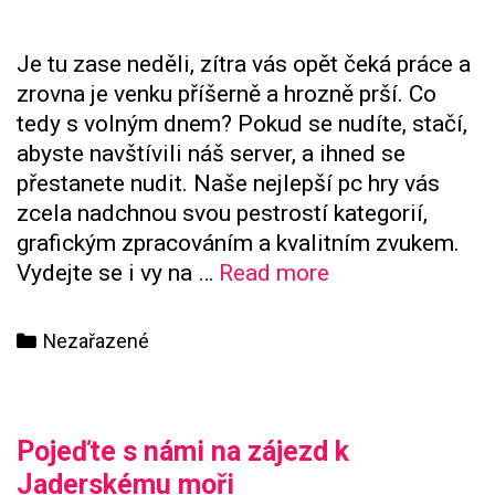
Je tu zase neděli, zítra vás opět čeká práce a
zrovna je venku příšerně a hrozně prší. Co
tedy s volným dnem? Pokud se nudíte, stačí,
abyste navštívili náš server, a ihned se
přestanete nudit. Naše nejlepší pc hry vás
zcela nadchnou svou pestrostí kategorií,
grafickým zpracováním a kvalitním zvukem.
Užijte
Vydejte se i vy na …
Read more
si
nudné
Categories
Nezařazené
nedělní
odpoledne
s
Pojeďte s námi na zájezd k
námi
Jaderskému moři