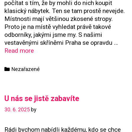
počítat s tím, že by mohli do nich koupit
klasický nábytek. Ten se tam prostě nevejde.
Místnosti mají většinou zkosené stropy.
Proto je na místě vyhledat právě takové
odborníky, jakými jsme my. S našimi
vestavěnými skříněmi Praha se opravdu …
Atypický
Read more
nábytek
do
Categories
Nezařazené
bytů
atypických
rozměrů
U nás se jistě zabavíte
30. 6. 2025
by
Rádi bychom nabídli každému, kdo se chce