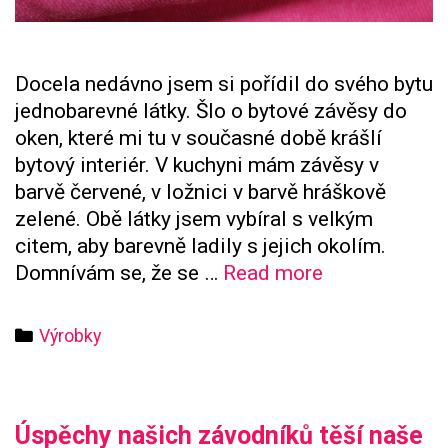
Docela nedávno jsem si pořídil do svého bytu
jednobarevné látky. Šlo o bytové závěsy do
oken, které mi tu v současné době krášlí
bytový interiér. V kuchyni mám závěsy v
barvě červené, v ložnici v barvě hráškově
zelené. Obě látky jsem vybíral s velkým
citem, aby barevně ladily s jejich okolím.
Kouzla
Domnívám se, že se …
Read more
jednobarevný
látek
Categories
Výrobky
Úspěchy našich závodníků těší naše