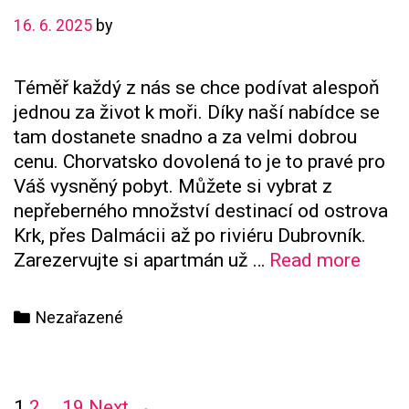
16. 6. 2025
by
Téměř každý z nás se chce podívat alespoň
jednou za život k moři. Díky naší nabídce se
tam dostanete snadno a za velmi dobrou
cenu. Chorvatsko dovolená to je to pravé pro
Váš vysněný pobyt. Můžete si vybrat z
nepřeberného množství destinací od ostrova
Krk, přes Dalmácii až po riviéru Dubrovník.
Pojeď
Zarezervujte si apartmán už …
Read more
s
námi
Categories
Nezařazené
na
zájez
k
Post
1
2
…
19
Next →
Jade