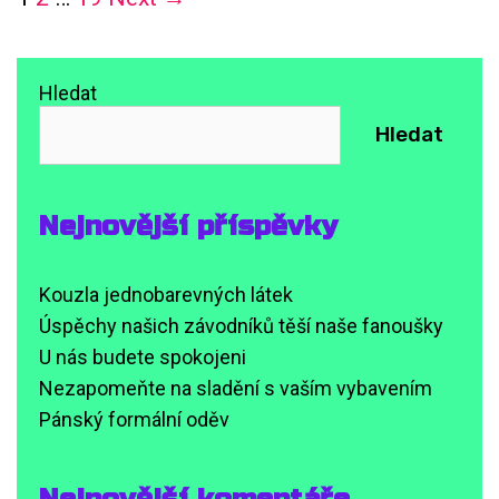
navigation
moři
Hledat
Hledat
Nejnovější příspěvky
Kouzla jednobarevných látek
Úspěchy našich závodníků těší naše fanoušky
U nás budete spokojeni
Nezapomeňte na sladění s vaším vybavením
Pánský formální oděv
Nejnovější komentáře