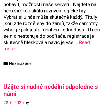
pobavit, možnosti naše serveru. Najdete na
něm širokou škálu různých logické hry.
Vybrat si u nás může skutečně každý. Tituly
jsou zde rozděleny do žánrů, takže samotný
výběr je pak ještě mnohem jednodušší. U nás
se nic nestahuje do počítače, registrace je
skutečně blesková a navíc je vše …
Read
U
more
nás
se
Categories
Nezařazené
jistě
zabavíte
Užijte si nudné nedělní odpoledne s
námi
22. 6. 2025
by