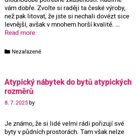
vám dobře. Zvolte si raději ta české výroby,
než pak litovat, že jste si nechali dovézt sice
levnější, avšak v mnohem horší kvalitě. …
Profilové
Read more
systémy
pocházejí
Categories
Nezařazené
výhradně
z
Německa
Atypický nábytek do bytů atypických
rozměrů
8. 7. 2025
by
Je známo, že si lidé velmi rádi pořizují své
byty v půdních prostorách. Tam však nelze