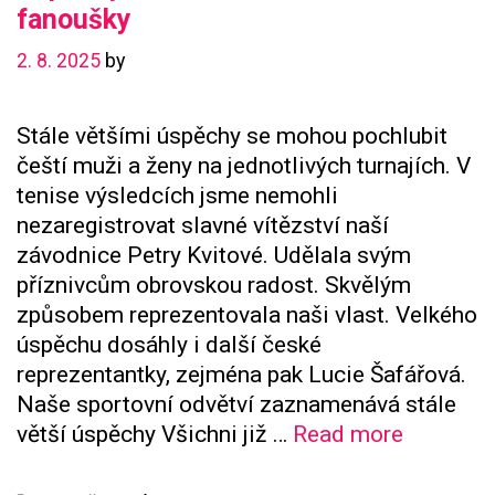
fanoušky
2. 8. 2025
by
Stále většími úspěchy se mohou pochlubit
čeští muži a ženy na jednotlivých turnajích. V
tenise výsledcích jsme nemohli
nezaregistrovat slavné vítězství naší
závodnice Petry Kvitové. Udělala svým
příznivcům obrovskou radost. Skvělým
způsobem reprezentovala naši vlast. Velkého
úspěchu dosáhly i další české
reprezentantky, zejména pak Lucie Šafářová.
Naše sportovní odvětví zaznamenává stále
Úspěchy
větší úspěchy Všichni již …
Read more
našich
závodní