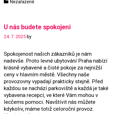
Categories
Nezařazené
těší
naše
fanoušky
U nás budete spokojeni
24. 7. 2025
by
Spokojenost našich zákazníků je nám
nadevše. Proto levné ubytování Praha nabízí
krásně vybavené a čisté pokoje za nejnižší
ceny v hlavním městě. Všechny naše
provozovny vypadají prakticky stejně. Před
každou se nachází parkoviště a každá je také
vybavena recepcí, ve které Vám mohou v
lecčems pomoci. Navštívit nás můžete
kdykoliv, máme totiž celoroční provoz.