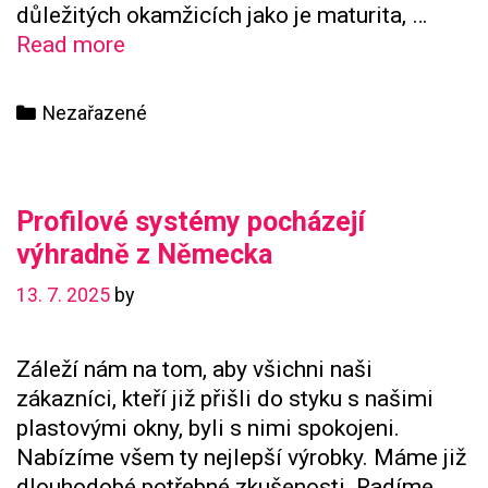
důležitých okamžicích jako je maturita, …
Pánský
Read more
formální
oděv
Categories
Nezařazené
Profilové systémy pocházejí
výhradně z Německa
13. 7. 2025
by
Záleží nám na tom, aby všichni naši
zákazníci, kteří již přišli do styku s našimi
plastovými okny, byli s nimi spokojeni.
Nabízíme všem ty nejlepší výrobky. Máme již
dlouhodobé potřebné zkušenosti. Radíme