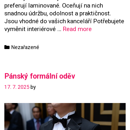
preferují laminované. Oceňují na nich
snadnou údržbu, odolnost a praktičnost.
Jsou vhodné do vašich kanceláří Potřebujete
Nezapomeňte
vyměnit interiérové …
Read more
na
sladění
Categories
Nezařazené
s
vaším
vybavením
Pánský formální oděv
17. 7. 2025
by