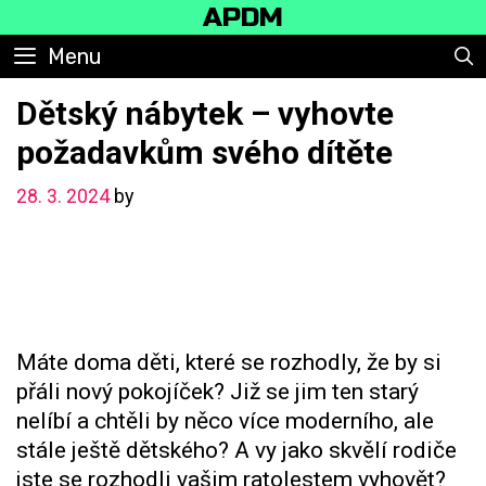
Skip
APDM
to
Menu
content
Dětský nábytek – vyhovte
požadavkům svého dítěte
28. 3. 2024
by
Máte doma děti, které se rozhodly, že by si
přáli nový pokojíček? Již se jim ten starý
nelíbí a chtěli by něco více moderního, ale
stále ještě dětského? A vy jako skvělí rodiče
jste se rozhodli vašim ratolestem vyhovět?