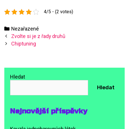
4/5 - (2 votes)
Categories
Nezařazené
Post
Zvolte si je z řady druhů
navigation
Chiptuning
Hledat
Hledat
Nejnovější příspěvky
Kouzla jednobarevných látek