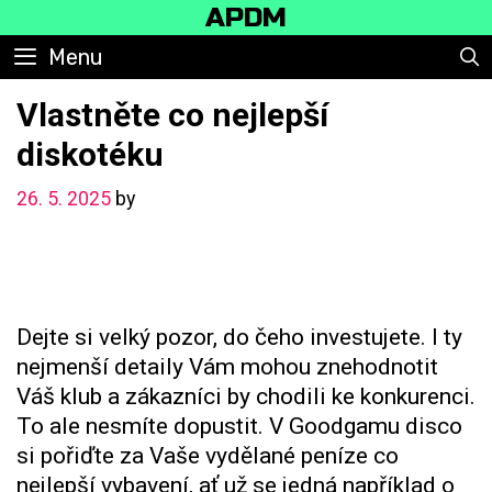
Skip
APDM
to
Menu
content
Vlastněte co nejlepší
diskotéku
26. 5. 2025
by
Dejte si velký pozor, do čeho investujete. I ty
nejmenší detaily Vám mohou znehodnotit
Váš klub a zákazníci by chodili ke konkurenci.
To ale nesmíte dopustit. V
Goodgamu disco
si pořiďte za Vaše vydělané peníze co
nejlepší vybavení, ať už se jedná například o