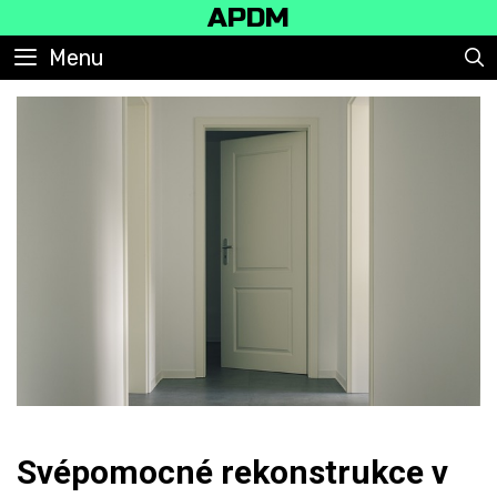
Skip
APDM
to
Menu
content
Svépomocné rekonstrukce v