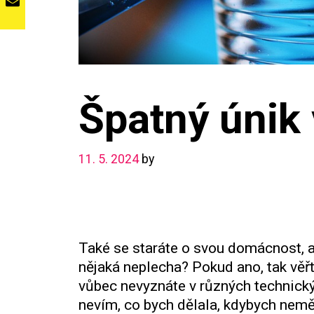
Špatný únik
11. 5. 2024
by
Také se staráte o svou domácnost, 
nějaká neplecha? Pokud ano, tak věřt
vůbec nevyznáte v různých technick
nevím, co bych dělala, kdybych neměl