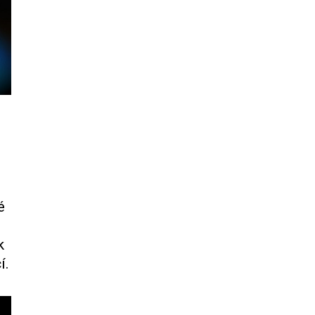
é
k
í.