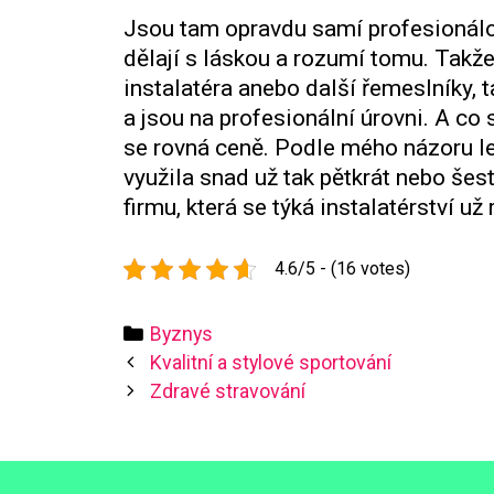
Jsou tam opravdu samí profesionálo
dělají s láskou a rozumí tomu. Takže
instalatéra anebo další řemeslníky, 
a jsou na profesionální úrovni. A co 
se rovná ceně. Podle mého názoru lep
využila snad už tak pětkrát nebo še
firmu, která se týká instalatérství u
4.6/5 - (16 votes)
Categories
Byznys
Post
Kvalitní a stylové sportování
navigation
Zdravé stravování