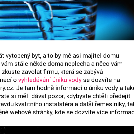
t vytopený byt, a to by mě asi majitel domu
se vám stále někde doma neplecha a něco vám
k zkuste zavolat firmu, která se zabývá
rmací o
vyhledávání úniku vody
se dozvíte na
ry.cz. Je tam hodně informací o úniku vody a tak
ste si měli dávat pozor, kdybyste chtěli předejít
du kvalitního instalatéra a další řemeslníky, ta
ěné webové stránky, kde se dozvíte více informac