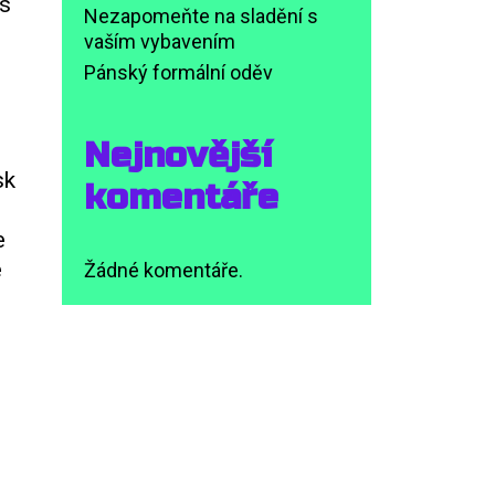
ás
Nezapomeňte na sladění s
vaším vybavením
Pánský formální oděv
Nejnovější
sk
komentáře
e
é
Žádné komentáře.