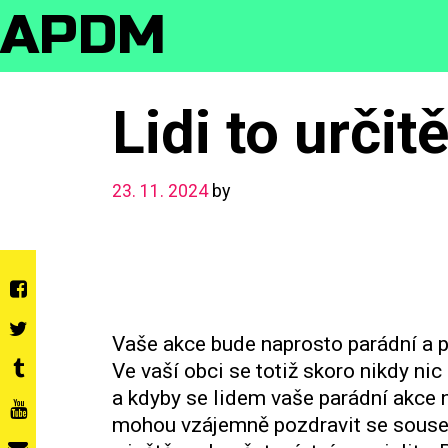
Skip
APDM
to
content
Lidi to urči
23. 11. 2024
by
Vaše akce bude naprosto parádní a p
Ve vaší obci se totiž skoro nikdy nic
a kdyby se lidem vaše parádní akce ne
mohou vzájemně pozdravit se sousedy 