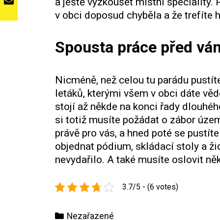
a ještě vyzkoušet místní speciality.
v obci doposud chyběla a že trefíte hř
Spousta práce před vá
Nicméně, než celou tu parádu pustíte
letáků
, kterými všem v obci dáte věd
stojí až někde na konci řady dlouhé
si totiž musíte požádat o zábor úze
právě pro vás, a hned poté se pustít
objednat pódium, skládací stoly a žid
nevydařilo. A také musíte oslovit něk
3.7/5 - (6 votes)
Categories
Nezařazené