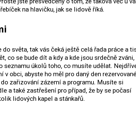
 Prostě jste přesvědčený o tom, že taková věc u v
ebíček na hlavičku, jak se lidově říká.
mi
 do světa, tak vás čeká ještě celá řada práce a
ti
ět, co se bude dít a kdy a kde jsou srdečně zváni,
ho seznamu úkolů toho, co musíte udělat. Nejdřív
mí v obci, abyste ho měl pro daný den rezervovan
e do zařizování zázemí a programu. Musíte si
le a také zastřešení pro případ, že by se počasí
olik lidových kapel a stánkařů.