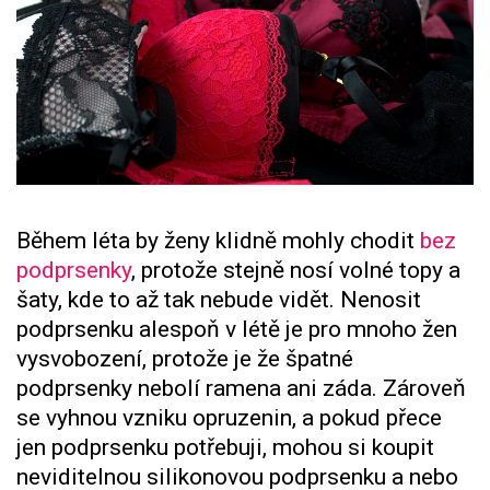
Během léta by ženy klidně mohly chodit
bez
podprsenky
, protože stejně nosí volné topy a
šaty, kde to až tak nebude vidět. Nenosit
podprsenku alespoň v létě je pro mnoho žen
vysvobození, protože je že špatné
podprsenky nebolí ramena ani záda. Zároveň
se vyhnou vzniku opruzenin, a pokud přece
jen podprsenku potřebuji, mohou si koupit
neviditelnou silikonovou podprsenku a nebo