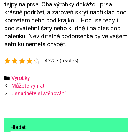
tejpy na prsa. Oba výrobky dokážou prsa
krásně podržet, a zároveň skrýt například pod
korzetem nebo pod krajkou. Hodí se tedy i
pod svatební šaty nebo klidně i na ples pod
halenku. Neviditelná podprsenka by ve vašem
šatníku neměla chybět.
4.2/5 - (5 votes)
Categories
Výrobky
Post
Můžete vyhrát
navigation
Usnadněte si stěhování
Hledat