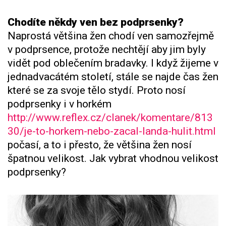
Chodíte někdy ven bez podprsenky?
Naprostá většina žen chodí ven samozřejmě
v podprsence, protože nechtějí aby jim byly
vidět pod oblečením bradavky. I když žijeme v
jednadvacátém století, stále se najde čas žen
které se za svoje tělo stydí. Proto nosí
podprsenky i v horkém
http://www.reflex.cz/clanek/komentare/813
30/je-to-horkem-nebo-zacal-landa-hulit.html
počasí, a to i přesto, že většina žen nosí
špatnou velikost. Jak vybrat vhodnou velikost
podprsenky?