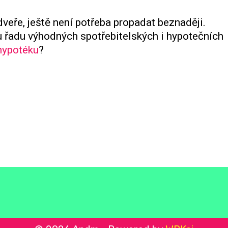
veře, ještě není potřeba propadat beznaději.
 řadu výhodných spotřebitelských i hypotečních
hypotéku
?