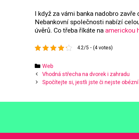
I když za vámi banka nadobro zavře d
Nebankovní společnosti nabízí celou
úvěrů. Co třeba říkáte na
americkou 
4.2/5 - (4 votes)
Categories
Web
Post
Vhodná střecha na dvorek i zahradu
navigation
Spočítejte si, jestli jste či nejste obézní