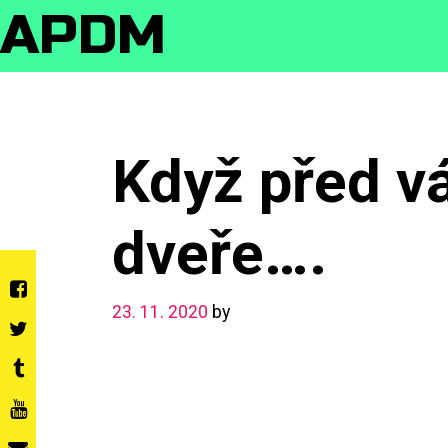
Skip
APDM
to
content
Když před v
dveře….
23. 11. 2020
by