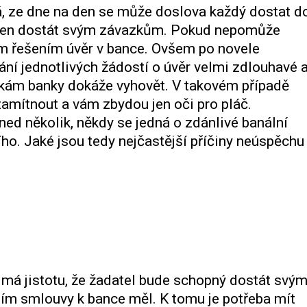
á, ze dne na den se může doslova každý dostat d
hopen dostát svým závazkům. Pokud nepomůže
ým řešením úvěr v bance. Ovšem po novele
ání jednotlivých žádostí o úvěr velmi zdlouhavé 
kám banky dokáže vyhovět. V takovém případě
amítnout a vám zbydou jen oči pro pláč.
ned několik, někdy se jedná o zdánlivé banální
ího. Jaké jsou tedy nejčastější příčiny neúspěchu
y má jistotu, že žadatel bude schopný dostát svý
ím smlouvy k bance měl. K tomu je potřeba mít