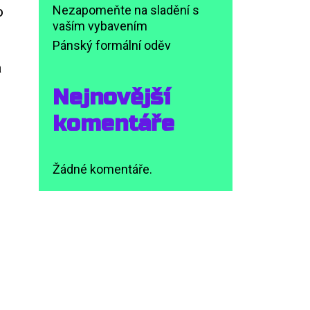
Nezapomeňte na sladění s
o
vaším vybavením
Pánský formální oděv
a
Nejnovější
komentáře
Žádné komentáře.
m