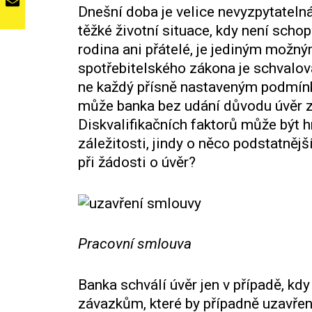
Dnešní doba je velice nevyzpytateln
těžké životní situace, kdy není sc
rodina ani přátelé, je jediným možn
spotřebitelského zákona je schvalov
ne každý přísně nastaveným podmín
může banka bez udání důvodu úvěr z
Diskvalifikačních faktorů může být h
záležitosti, jindy o něco podstatnějš
při žádosti o úvěr?
Pracovní smlouva
Banka schválí úvěr jen v případě, kd
závazkům, které by případně uzavřen