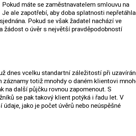
u. Pokud máte se zaměstnavatelem smlouvu na
. Je ale zapotřebí, aby doba splatnosti nepřetáhla
 sjednána. Pokud se však žadatel nachází ve
a žádost o úvěr s největší pravděpodobností
už dnes vcelku standartní záležitostí při uzavírán
ich záznamy totiž mnohdy o daném klientovi mnoh
ak na další půjčku rovnou zapomenout. S
íků se pak takový klient potýká i řadu let. V
ší údaje, jako je počet úvěrů nebo neúspěšné