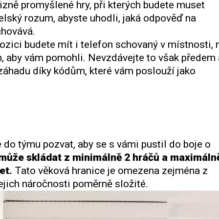
izně promyšlené hry, při kterých budete muset
a selský rozum, abyste uhodli, jaká odpověď na
chovává.
ozici budete mít i telefon schovaný v místnosti, 
, aby vám pomohli. Nevzdávejte to však předem 
 záhadu díky kódům, které vám poslouží jako
 do týmu pozvat, aby se s vámi pustil do boje o
m může skládat z minimálně 2 hráčů a maximáln
et.
Tato věková hranice je omezena zejména z
jejich náročnosti poměrně složité.