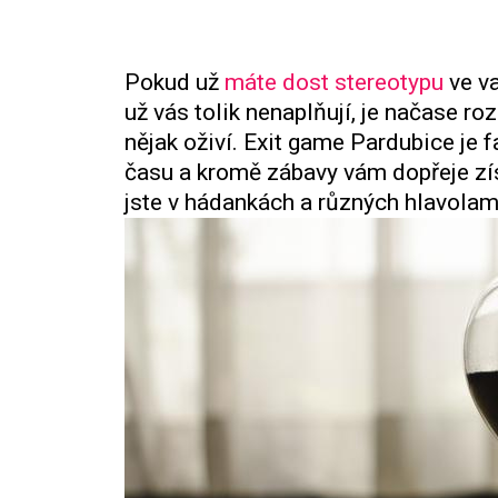
Pokud už
máte dost stereotypu
ve va
už vás tolik nenaplňují, je načase r
nějak oživí.
Exit game Pardubice
je f
času a kromě zábavy vám dopřeje získa
jste v hádankách a různých hlavola