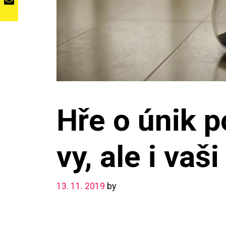
Hře o únik 
vy, ale i vaši
13. 11. 2019
by