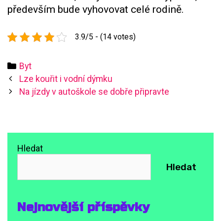
především bude vyhovovat celé rodině.
3.9/5 - (14 votes)
Categories
Byt
Post
Lze kouřit i vodní dýmku
navigation
Na jízdy v autoškole se dobře připravte
Hledat
Hledat
Nejnovější příspěvky