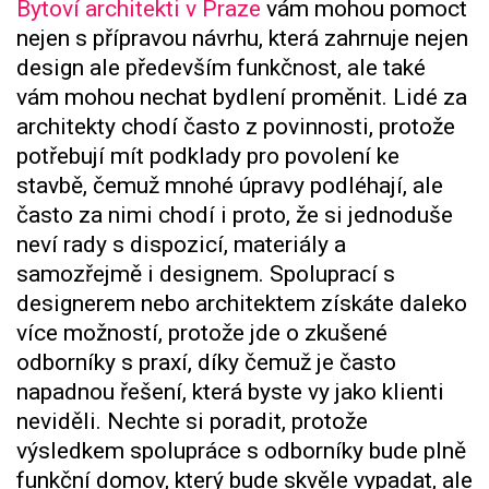
Bytoví architekti v Praze
vám mohou pomoct
nejen s přípravou návrhu, která zahrnuje nejen
design ale především funkčnost, ale také
vám mohou nechat bydlení proměnit. Lidé za
architekty chodí často z povinnosti, protože
potřebují mít podklady pro povolení ke
stavbě, čemuž mnohé úpravy podléhají, ale
často za nimi chodí i proto, že si jednoduše
neví rady s dispozicí, materiály a
samozřejmě i designem.
Spoluprací s
designerem nebo architektem získáte daleko
více možností, protože jde o zkušené
odborníky s praxí, díky čemuž je často
napadnou řešení, která byste vy jako klienti
neviděli. Nechte si poradit, protože
výsledkem spolupráce s odborníky bude plně
funkční domov, který bude skvěle vypadat, ale